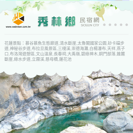
花蓮景點：慕谷慕魚生態廊道,清水斷崖,太魯閣國家公園,砂卡礑步
道,神秘谷步道,布拉旦風景區,三棧溪,崇德海灘,白楊瀑布,天祥,燕子
口,布洛灣遊憩區,文山溫泉,長春祠,大禹嶺,碧綠神木,銅門部落,錐麓
斷崖,綠水步道,立霧溪,慈母橋,蓮花池